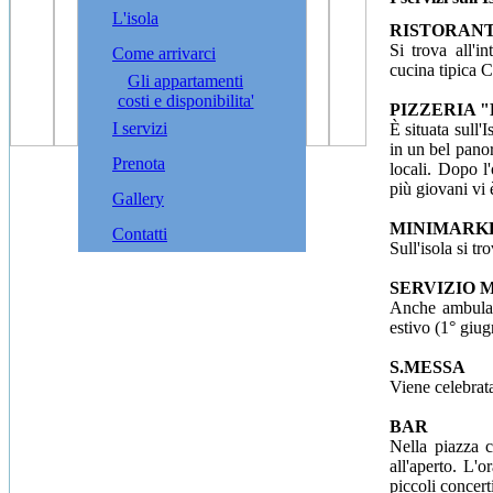
L'isola
RISTORANTE
Si trova all'i
Come arrivarci
cucina tipica 
Gli appartamenti
costi e disponibilita'
PIZZERIA "D
I servizi
È situata sull'
in un bel panor
Prenota
locali. Dopo l
più giovani vi 
Gallery
MINIMARK
Contatti
Sull'isola si t
SERVIZIO 
Anche ambulato
estivo (1° giug
S.MESSA
Viene celebrata
BAR
Nella piazza c
all'aperto. L'
piccoli concert