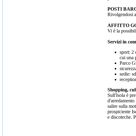
POSTI BAR
Rivolgendosi a
AFFITTO 
Vi è la possibi
Servizi in co
sport: 2
cui una 
Parco Gi
sicurezz
sedie: s
reception
Shopping, cul
Sull'Isola è pr
d'arredamento lo
salire sulla mo
prospiciente Is
e discoteche. P